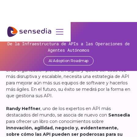
API TRENDS 2023
De la Infraestructura de APIs a las Operaciones de
La eficiencia no paga las cuentas: la paradoja de
Beyond the Trend: Pronóstico
la IA en las organizaciones!
Agentes Autónomos
del futuro de las API en 2023
AI Adoption Roadmap
Obtener contenido
Si su organización piensa en digital y quiere ser cada vez
más disruptiva y escalable, necesita una estrategia de API
para mejorar aún más sus equipos de software y hacerlos
más ágiles. En el futuro, su éxito se medirá por la forma en
que gestiona sus API.
Randy Heffner
, uno de los expertos en API más
destacados del mundo, se asocia de nuevo con
Sensedia
para ofrecer un libro con conocimientos sobre
innovación, agilidad, negocio y, evidentemente,
sobre cómo las API pueden ser poderosas para su