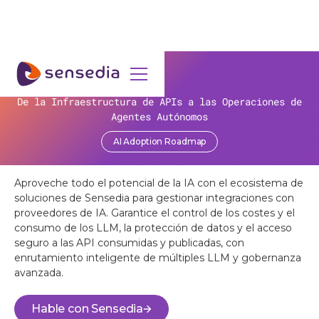
AI ADOPTION
De la Infraestructura de APIs a las Operaciones de
La eficiencia no paga las cuentas: la paradoja de
Potencie sus aplicaciones y
la IA en las organizaciones!
Agentes Autónomos
productos con Inteligencia
AI Adoption Roadmap
Obtener contenido
Artificial
Aproveche todo el potencial de la IA con el ecosistema de
soluciones de Sensedia para gestionar integraciones con
proveedores de IA. Garantice el control de los costes y el
consumo de los LLM, la protección de datos y el acceso
seguro a las API consumidas y publicadas, con
enrutamiento inteligente de múltiples LLM y gobernanza
avanzada.
Hable con Sensedia