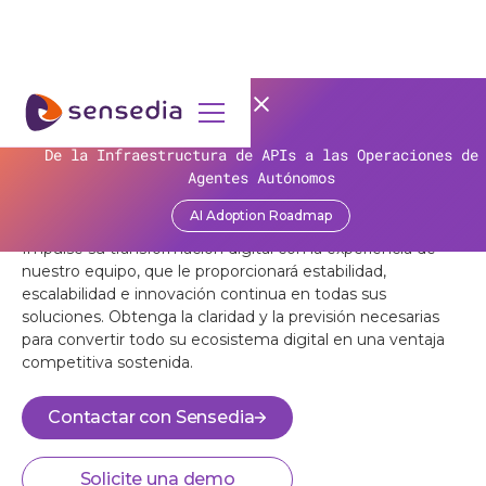
SOPORTE
La eficiencia no paga las cuentas: la paradoja de la 
De la Infraestructura de APIs a las Operaciones de
Supervisión proactiva de su
en las organizaciones!
Agentes Autónomos
ecosistema digital
AI Adoption Roadmap
Obtener contenido
Impulse su transformación digital con la experiencia de
nuestro equipo, que le proporcionará estabilidad,
escalabilidad e innovación continua en todas sus
soluciones. Obtenga la claridad y la previsión necesarias
para convertir todo su ecosistema digital en una ventaja
competitiva sostenida.
Contactar con Sensedia
Solicite una demo