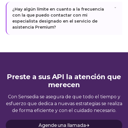
El soporte técnico Premium puede supervisar
disponibles para garantizar una asistencia
¿Hay algún límite en cuanto a la frecuencia
hasta 50 API seleccionadas por el cliente. El SLA
inmediata cuando sea necesario.
con la que puedo contactar con mi
para problemas críticos es un 50 % más rápido que
especialista designado en el servicio de
el estándar, medido en horas laborables. Su
asistencia Premium?
analista designado le guiará en el diagnóstico y
supervisará la resolución hasta que su entorno se
No hay ningún límite estricto para contactar con
haya estabilizado por completo.
su analista designado del servicio de asistencia
Premium. La asistencia se basa en el uso
responsable y la priorización. Su analista está
disponible siempre que lo necesite, centrándose
Preste a sus API la atención que
en la resolución eficiente de los problemas y
merecen
manteniendo una asistencia continua y de alta
calidad.
Con Sensedia se asegura de que todo el tiempo y
esfuerzo que dedica a nuevas estrategias se realiza
de forma eficiente y con el cuidado necesario.
Agende una llamada