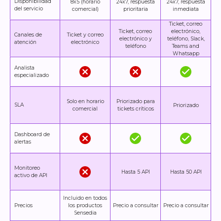
Disponibilidad
8x5 (horario
24x7, respuesta
24x7, respuesta
del servicio
comercial)
prioritaria
inmediata
Ticket, correo
Ticket, correo
electrónico,
Canales de
Ticket y correo
electrónico y
teléfono, Slack,
atención
electrónico
teléfono
Teams and
Whatsapp
Analista
especializado
Solo en horario
Priorizado para
SLA
Priorizado
comercial
tickets críticos
Dashboard de
alertas
Monitoreo
Hasta 5 API
Hasta 50 API
activo de API
Incluido en todos
Precios
los productos
Precio a consultar
Precio a consultar
Sensedia