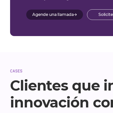
Agende una llamada
Solici
CASES
Clientes que 
innovación co