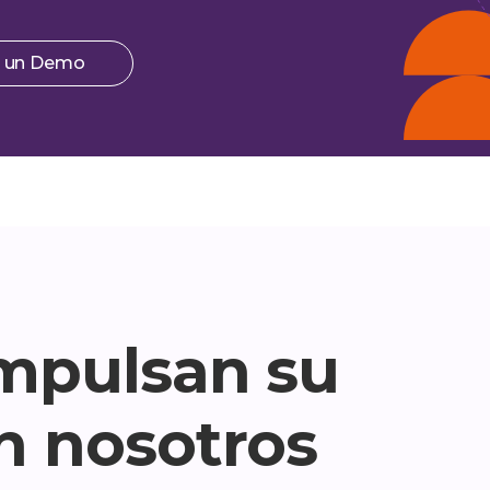
te un Demo
impulsan su
n nosotros