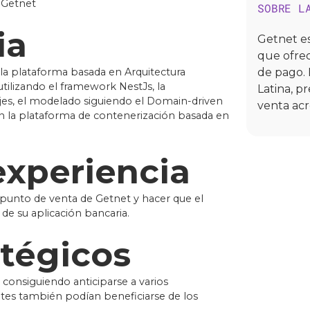
s Getnet
SOBRE L
ia
Getnet e
que ofrec
 la plataforma basada en Arquitectura
de pago. 
tilizando el framework NestJs, la
Latina, p
jes, el modelado siguiendo el Domain-driven
venta acr
n la plataforma de contenerización basada en
experiencia
unto de venta de Getnet y hacer que el
x de su aplicación bancaria.
atégicos
consiguiendo anticiparse a varios
tes también podían beneficiarse de los