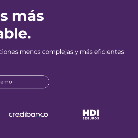
es más
able.
graciones menos complejas y más eficientes
 demo