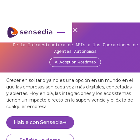
INNOVACIÓN ABIERTA
La eficiencia no paga las cuentas: la paradoja de la 
De la Infraestructura de APIs a las Operaciones de
Aproveche todo el potencial de
en las organizaciones!
Agentes Autónomos
las estrategias abiertas y de
AI Adoption Roadmap
Obtener contenido
plataforma
Crecer en solitario ya no es una opción en un mundo en el
que las empresas son cada vez más digitales, conectadas
y abiertas. Hoy en día, las integraciones y los ecosistemas
tienen un impacto directo en la supervivencia y el éxito de
cualquier empresa.
Hable con Sensedia