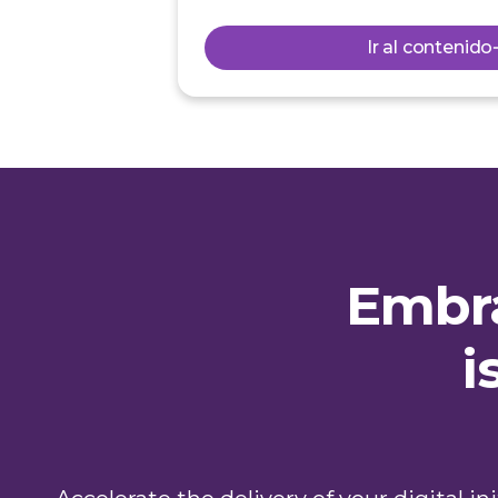
Ir al contenido
Embra
i