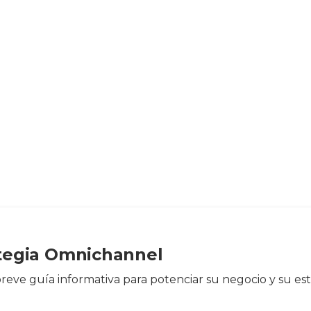
>
Recursos
>
E-books
>
Preparando su estrategia Omnichannel
tegia Omnichannel
eve guía informativa para potenciar su negocio y su est