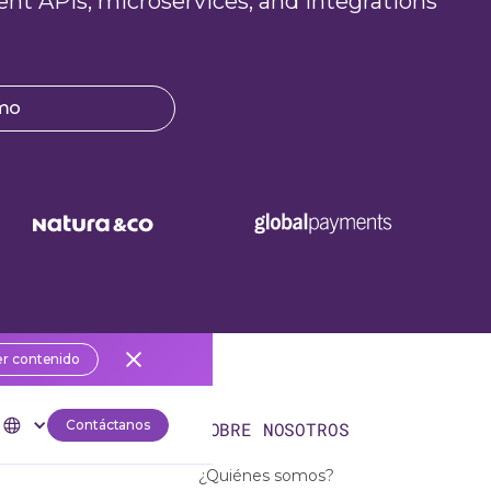
ient APIs, microservices, and Integrations
emo
r contenido
Contáctanos
OS
SOBRE NOSOTROS
¿Quiénes somos?