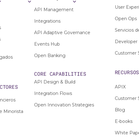
User Exper
API Management
Open Ops
Integrations
s
Servicios d
API Adaptive Governance
s
Developer 
Events Hub
Customer 
Open Banking
egados
RECURSO
CORE CAPABILITIES
API Design & Build
CTORES
APIX
Integration Flows
Customer S
ancieros
Open Innovation Strategies
Blog
e Minorista
E-books
White Pap