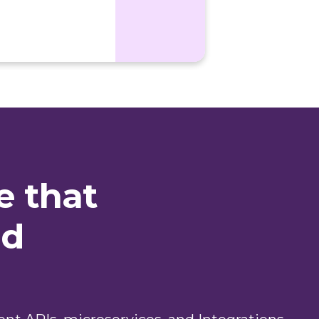
e that
nd