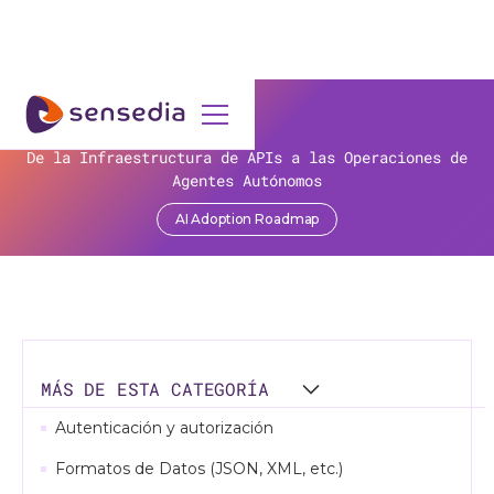
De la Infraestructura de APIs a las Operaciones de
La eficiencia no paga las cuentas: la paradoja de
>
Recursos
>
APIs Desmistificadas
>
Web APIs
la IA en las organizaciones!
Agentes Autónomos
AI Adoption Roadmap
Obtener contenido
Web APIs
MÁS DE ESTA CATEGORÍA
Autenticación y autorización
Formatos de Datos (JSON, XML, etc.)