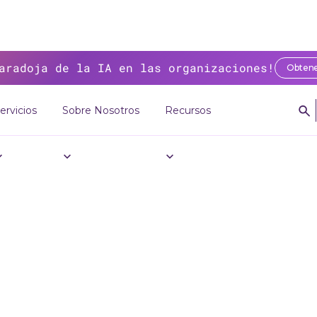
aradoja de la IA en las organizaciones!
Obtene
ervicios
Sobre Nosotros
Recursos
>
Recursos
>
Blog
>
Cinco usos prácticos de Sensedia Flexible Action
co usos práctico
edia Flexible Ac