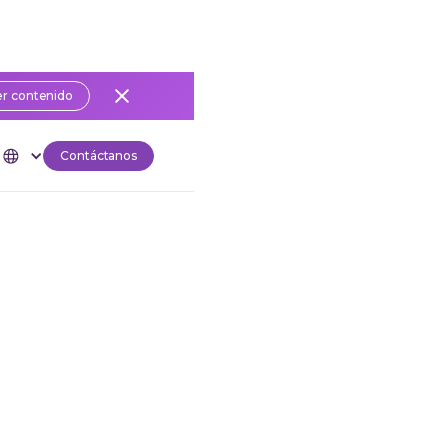
r contenido
Contáctanos
s
s de
tions