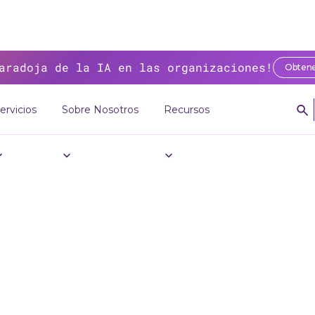
aradoja de la IA en las organizaciones!
Obtene
ervicios
Sobre Nosotros
Recursos
g
>
Mexico Business - Millones de transacciones: ¿está México preparad
o Business - Mi
transacciones: ¿
co preparado pa