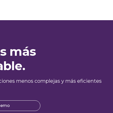
es más
able.
graciones menos complejas y más eficientes
 demo