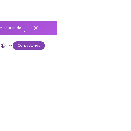
r contenido
Contáctanos
o para el Mundial?
llones
está
ra el