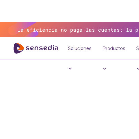
La eficiencia no paga las cuentas: la p
Soluciones
Productos
S
>
Recursos
>
Blo
Mexic
de 
Méxi