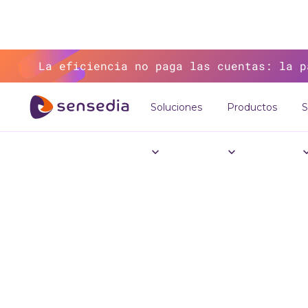
La eficiencia no paga las cuentas: la p
Soluciones
Productos
S
>
Recursos
>
Blog
>
Yahoo! Finanzas 
Yahoo
intro
fort