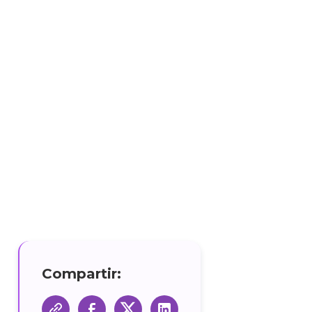
ra de
A
Compartir: