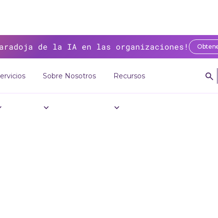
aradoja de la IA en las organizaciones!
Obtene
ervicios
Sobre Nosotros
Recursos
- Sensedia introduce AI Gateway para fortalecer la gobernanza empres
! Finanzas - Se
duce AI Gatewa
alecer la gober