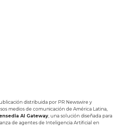
esarial en la e
los agentes de I
ublicación distribuida por PR Newswire y
rsos medios de comunicación de América Latina,
ensedia AI Gateway
, una solución diseñada para
nza de agentes de Inteligencia Artificial en