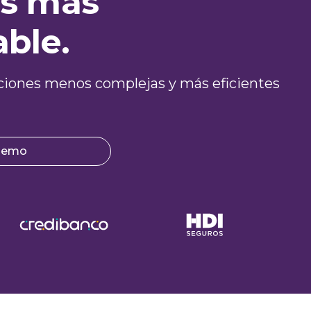
es más
able.
graciones menos complejas y más eficientes
 demo