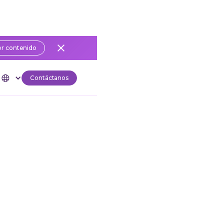
r contenido
Contáctanos
arial en la era de los agentes de IA
nsedia
y para
nanza