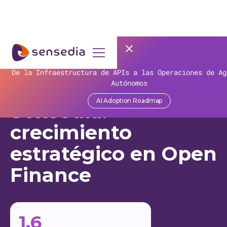
>
Recursos
>
Customer Stories
>
Ailos
La eficiencia no paga las cuentas: la paradoja de la 
De la Infraestructura de APIs a las Operaciones de Ag
Sistema Ailos y
las organizaciones!
Autónomos
AI Adoption Roadmap
Obtener contenido
Sensedia:
crecimiento
estratégico en Open
Finance
1.6